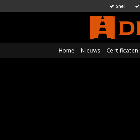
Snel
Ga
direct
naar
de
hoofdinhoud
Home
Nieuws
Certificaten