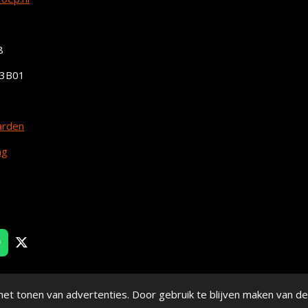
8
3B01
arden
ng
W
X
et tonen van advertenties. Door gebruik te blijven maken van de