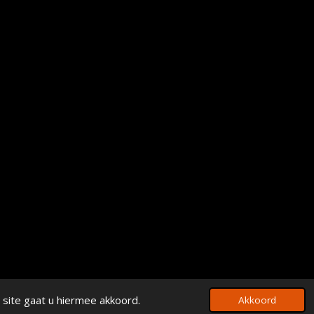
 site gaat u hiermee akkoord.
Akkoord