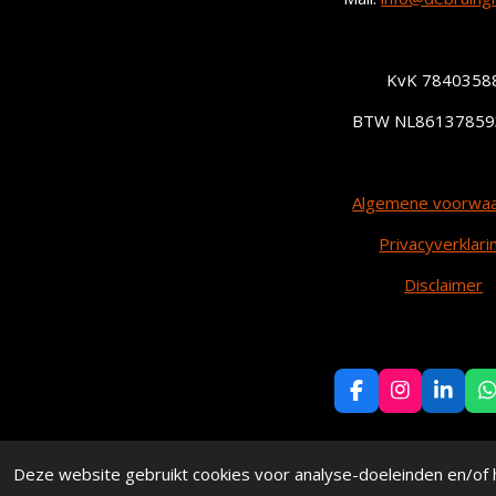
KvK 7840358
BTW NL86137859
Algemene voorwa
Privacyverklari
Disclaimer
F
I
L
a
n
i
h
c
s
n
a
e
t
k
t
© 2024 - 2025 De Bruin Groep
Deze website gebruikt cookies voor analyse-doeleinden en/of h
b
a
e
s