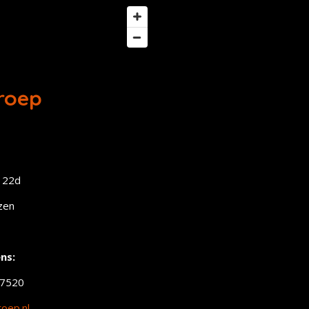
roep
 22d
zen
ns:
17520
oep.nl