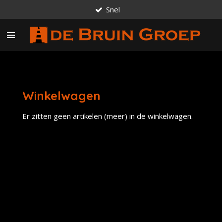
Snel
Ga
direct
naar
de
hoofdinhoud
Winkelwagen
Er zitten geen artikelen (meer) in de winkelwagen.