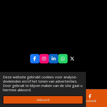
F
I
L
W
X
a
n
i
h
c
s
n
a
e
t
k
t
© 2024 - 2025 De Bruin Groep
Deze website gebruikt cookies voor analyse-
b
a
e
s
doeleinden en/of het tonen van advertenties.
o
g
d
A
Door gebruik te blijven maken van de site gaat u
o
r
I
p
hiermee akkoord.
k
a
n
p
m
Akkoord
E-mailadres
Telefoonnummer
Facebook