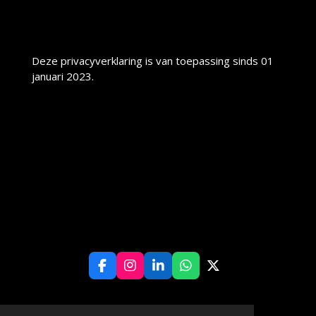
Deze privacyverklaring is van toepassing sinds 01
januari 2023.
F
I
L
W
X
a
n
i
h
c
s
n
a
e
t
k
t