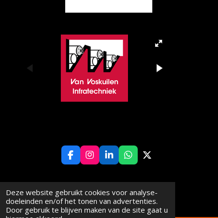
F
I
L
W
X
a
n
i
h
c
s
n
a
e
t
k
t
© 2024 - 2025 De Bruin Groep
Deze website gebruikt cookies voor analyse-
b
a
e
s
doeleinden en/of het tonen van advertenties.
o
g
d
A
Door gebruik te blijven maken van de site gaat u
o
r
I
p