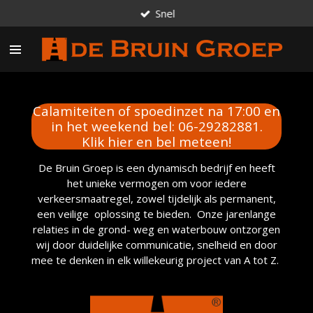
Snel
Ga
direct
naar
de
hoofdinhoud
Calamiteiten of spoedinzet na 17:00 en
in het weekend bel: 06-29282881.
Klik hier en bel meteen!
De Bruin Groep is een dynamisch bedrijf en heeft
het unieke vermogen om voor iedere
verkeersmaatregel, zowel tijdelijk als permanent,
een veilige oplossing te bieden. Onze jarenlange
relaties in de grond- weg en waterbouw ontzorgen
wij door duidelijke communicatie, snelheid en door
mee te denken in elk willekeurig project van A tot Z.