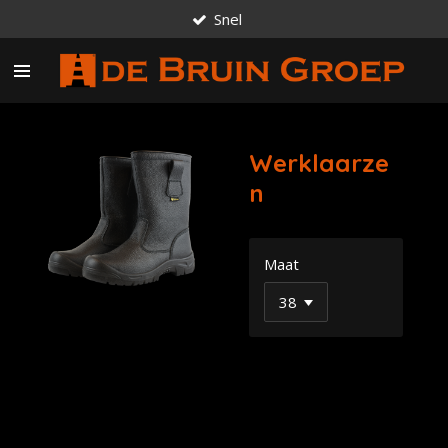
Snel
Ga
direct
naar
de
hoofdinhoud
Werklaarze
n
Maat