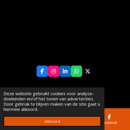
F
I
L
W
X
a
n
i
h
c
s
n
a
e
t
k
t
© 2024 - 2025 De Bruin Groep
Deze website gebruikt cookies voor analyse-
b
a
e
s
doeleinden en/of het tonen van advertenties.
o
g
d
A
Door gebruik te blijven maken van de site gaat u
o
r
I
p
hiermee akkoord.
k
a
n
p
m
Akkoord
E-mailadres
Telefoonnummer
Facebook